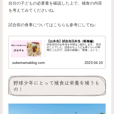
自分の子どもの必要量を確認した上で、補食の内容
を考えてみてくださいね。
試合前の食事についてはこちらも参考にしてね↓
【お弁当】試合当日弁当（軽食編）
試合当日のお弁当を今回はご紹介します。 先日
のことでした。試合がちょうどお昼ぐらいの時
間だったので、試合の前後に「軽食」という時
のお弁当です。 この時間のお弁当って困るんで
すよね。 どのくらいお腹いっぱいにさせて良い
かわからないし、といっても途中でエネルギー
切れなんてことになられても困るので.... できれ
sukemamablog.com
2023.04.10
ば試合４時間前ぐらいに、炭水化物を意識した
食事を食べることが望ましいのですが、試合と
もなるとそうもいってられないですからね。 今
回も少しでも参考になれば嬉しいです。
野球少年にとって補食は栄養を補うも
の！