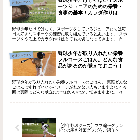
野球少年だけじゃない！スポ
野球少年ごはん
ーツジュニアのための栄養・
食事の基本！カラダ作りは食
事から！
野球少年だけではなく、スポーツをしているジュニアたちは毎
日大好きなスポーツの練習に取り組んでいると思います。 スポ
ーツをやる上でカラダ作りはとても大切になってきます。そこ
で重要になってくるのが食事です。 食事はカラダの全てを作り
ます！スポーツをする上で食事は欠かせません！ しかし、ただ
野球少年が取り入れたい栄養
量を食べればいいというものでもありません。 特にスポーツを
野球少年ごはん
しているジュニアたちは、カラダの成長分の栄養も必要になっ
フルコースごはん。どんな食
てくるので、今後の活動にも大きく影響が出てくるものだと思
品があるのか覚えておこう！
っています。 そこで今回は、私が普段の食事で気にしている基
礎として学んだスポーツジュニアの食事の大切さをお伝えしま
す。
野球少年が取り入れたい栄養フルコースのごはん。 実際どんな
ごはんにすればいいかイメージがわかない人もいますよね？ 今
回は実際にどんな献立にすればいいのか、悩みますよね。 そこ
で今回の記事では、栄養フルコースのご飯の献立や、食品を紹
介しようと思います。 ほんの少し意識するだけで栄養フルコー
スごはんが作れるようになれます。 野球少年を持つママさんは
もちろん、スポーツジュニアを持つママさんパパさんの参考に
なれれば幸いです。
【少年野球グッズ】ママ編〜グラン
ドでの寒さ対策グッズをご紹介〜