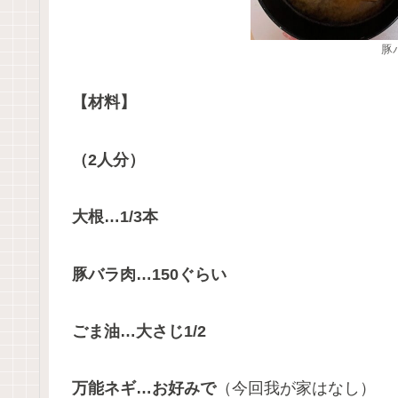
豚
【材料】
（2人分）
大根…1/3本
豚バラ肉…150ぐらい
ごま油…大さじ1/2
万能ネギ…お好みで
（今回我が家はなし）