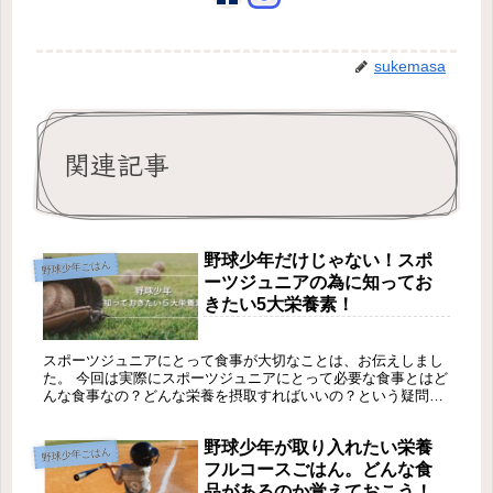
sukemasa
関連記事
野球少年だけじゃない！スポ
野球少年ごはん
ーツジュニアの為に知ってお
きたい5大栄養素！
スポーツジュニアにとって食事が大切なことは、お伝えしまし
た。 今回は実際にスポーツジュニアにとって必要な食事とはど
んな食事なの？どんな栄養を摂取すればいいの？という疑問点
を解決しようと思います。 結論から言うと、5大栄養素を毎日
の食事から、かけることなく摂取することが大切です。 5大栄
野球少年が取り入れたい栄養
養素とは、炭水化物、脂質、タンパク質、ミネラル、ビタミン
野球少年ごはん
です。 そこで今回はスポーツジュニアの為に知っておきたい5
フルコースごはん。どんな食
大栄養素の働きをおい伝えしていきます。
品があるのか覚えておこう！