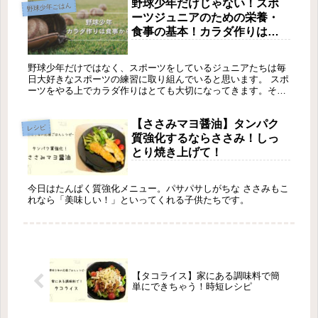
野球少年だけじゃない！スポ
野球少年ごはん
ーツジュニアのための栄養・
食事の基本！カラダ作りは食
事から！
野球少年だけではなく、スポーツをしているジュニアたちは毎
日大好きなスポーツの練習に取り組んでいると思います。 スポ
ーツをやる上でカラダ作りはとても大切になってきます。そこ
で重要になってくるのが食事です。 食事はカラダの全てを作り
ます！スポーツをする上で食事は欠かせません！ しかし、ただ
【ささみマヨ醤油】タンパク
量を食べればいいというものでもありません。 特にスポーツを
レシピ
しているジュニアたちは、カラダの成長分の栄養も必要になっ
質強化するならささみ！しっ
てくるので、今後の活動にも大きく影響が出てくるものだと思
とり焼き上げて！
っています。 そこで今回は、私が普段の食事で気にしている基
礎として学んだスポーツジュニアの食事の大切さをお伝えしま
す。
今日はたんぱく質強化メニュー。パサパサしがちな ささみもこ
れなら「美味しい！」といってくれる子供たちです。
【タコライス】家にある調味料で簡
単にできちゃう！時短レシピ